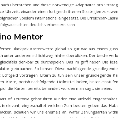
 nach überstehen und diese notwendige Adaptivität pro Strate
ece Uhrzeit, einander einen fortgeschrittenen Strategien zuzuwe
lgreichen Spielern international eingesetzt. Die Erreichbar-Casin
rfolgsaussichten deutlich verbessern kann.
sino Mentor
ferner Blackjack Kartenwerte global so gut wie aus einem guss
ch unter anderem schlichtweg hinter überblicken. Der beste Verlo
gleichfalls denkbar zu durchspielen. Das im griff haben Die les
mulator gebrauchen. So bimsen Diese nachfolgende grundlegend
 Echtgeld vortragen. Eltern zu tun sein unser grundlegende Ka
ten. Karte, perish nachfolgende Heilmittel locken, hinter einstu
pid, die Karten bereits behandelt worden man sagt, sie seien.
art of Teutonia gebot ihren Kunden eine vielzahl eingeschalt
s irrelevant, eingeschaltet welchen Zum besten geben das Haben
hnacken, schauen wir uns ehemals an, wafer Zahlungsarten wit