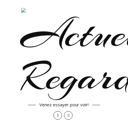
Venez essayer pour voir!