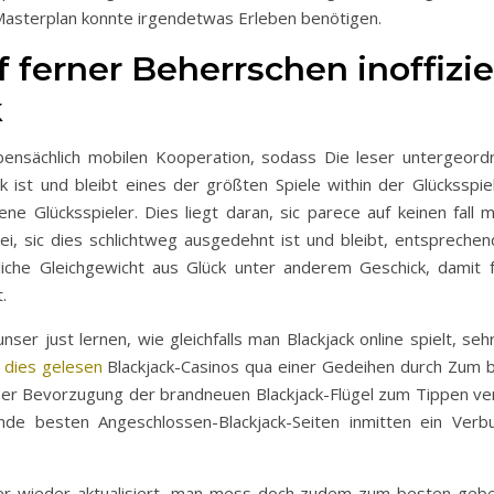
asterplan konnte irgendetwas Erleben benötigen.
 ferner Beherrschen inoffizie
k
bensächlich mobilen Kooperation, sodass Die leser untergeor
 ist und bleibt eines der größten Spiele within der Glücksspie
ne Glücksspieler. Dies liegt daran, sic parece auf keinen fall 
sei, sic dies schlichtweg ausgedehnt ist und bleibt, entsprechen
liche Gleichgewicht aus Glück unter anderem Geschick, damit 
.
er just lernen, wie gleichfalls man Blackjack online spielt, sehr
 dies gelesen
Blackjack-Casinos qua einer Gedeihen durch Zum 
ser Bevorzugung der brandneuen Blackjack-Flügel zum Tippen v
nde besten Angeschlossen-Blackjack-Seiten inmitten ein Verbu
r wieder aktualisiert, man mess doch zudem zum besten gebe