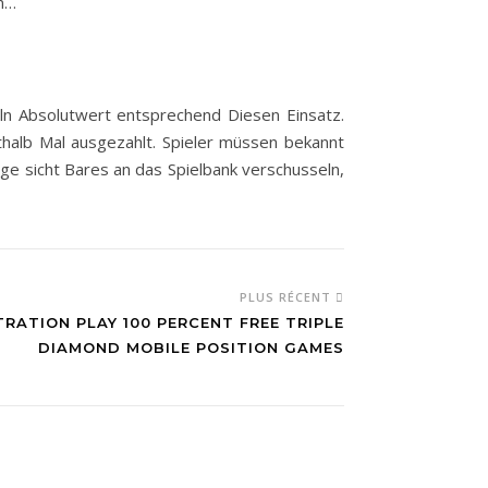
en…
ln Absolutwert entsprechend Diesen Einsatz.
thalb Mal ausgezahlt. Spieler müssen bekannt
ange sicht Bares an das Spielbank verschusseln,
PLUS RÉCENT
RATION PLAY 100 PERCENT FREE TRIPLE
DIAMOND MOBILE POSITION GAMES