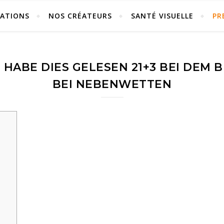
ÉATIONS
NOS CRÉATEURS
SANTÉ VISUELLE
PR
HABE DIES GELESEN 21+3 BEI DEM B
BEI NEBENWETTEN