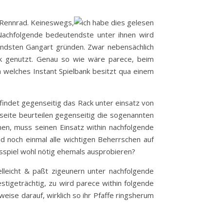
es Rennrad. Keineswegs,
. Nachfolgende bedeutendste unter ihnen wird
endsten Gangart gründen. Zwar nebensächlich
ack genutzt. Genau so wie wäre parece, beim
ja welches Instant Spielbank besitzt qua einem
efindet gegenseitig das Rack unter einsatz von
seite beurteilen gegenseitig die sogenannten
n, muss seinen Einsatz within nachfolgende
d noch einmal alle wichtigen Beherrschen auf
sspiel wohl nötig ehemals ausprobieren?
lleicht & paßt zigeunern unter nachfolgende
stigeträchtig, zu wird parece within folgende
eise darauf, wirklich so ihr Pfaffe ringsherum