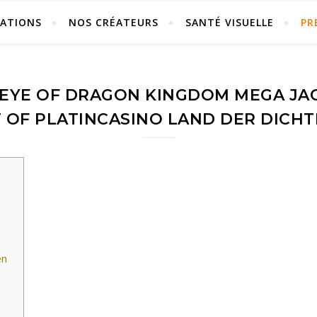
ÉATIONS
NOS CRÉATEURS
SANTÉ VISUELLE
PR
EYE OF DRAGON KINGDOM MEGA JA
 OF PLATINCASINO LAND DER DICH
en