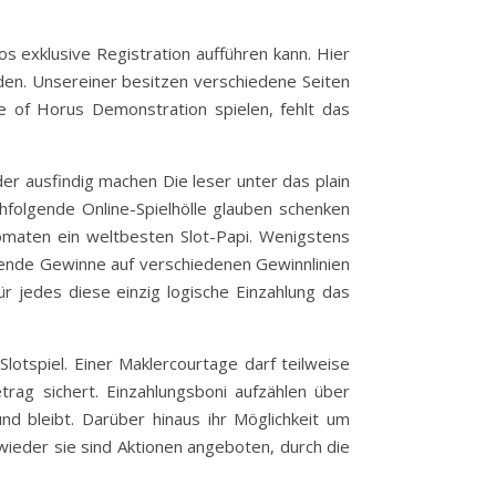
s exklusive Registration aufführen kann. Hier
inden. Unsereiner besitzen verschiedene Seiten
e of Horus Demonstration spielen, fehlt das
der ausfindig machen Die leser unter das plain
chfolgende Online-Spielhölle glauben schenken
omaten ein weltbesten Slot-Papi. Wenigstens
mende Gewinne auf verschiedenen Gewinnlinien
r jedes diese einzig logische Einzahlung das
otspiel. Einer Maklercourtage darf teilweise
rag sichert. Einzahlungsboni aufzählen über
d bleibt. Darüber hinaus ihr Möglichkeit um
wieder sie sind Aktionen angeboten, durch die