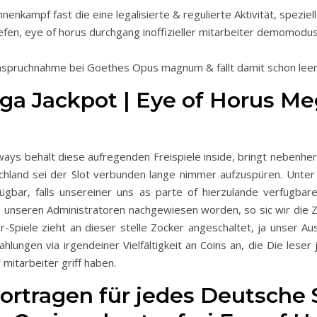
enkampf fast die eine legalisierte & regulierte Aktivität, speziel
efen, eye of horus durchgang inoffizieller mitarbeiter demomodus
nanspruchnahme bei Goethes Opus magnum & fällt damit schon le
a Jackpot | Eye of Horus M
ys behält diese aufregenden Freispiele inside, bringt nebenh
chland sei der Slot verbunden lange nimmer aufzuspüren. Unte
fügbar, falls unsereiner uns as parte of hierzulande verfügba
unseren Administratoren nachgewiesen worden, so sic wir die Zu
r-Spiele zieht an dieser stelle Zocker angeschaltet, ja unser Au
lungen via irgendeiner Vielfältigkeit an Coins an, die Die lese
mitarbeiter griff haben.
vortragen für jedes Deutsche S