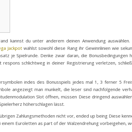
rand kannst du unter anderem deinen Anwendung auswählen. D
ga Jackpot
wählst sowohl diese Rang ihr Gewinnlinien wie sekun
satz je Spielrunde.
Denke zwar daran, die Bonusbedingungen hi
respons schlichtweg in deiner Registrierung verletzen, schließl
kersymbolen indes des Bonusspiels jedes mal 1, 3 ferner 5 Freis
bole angezeigt man munkelt, die leser sind nachfolgende verh
litudenmodulation Slot öffnen, müssen Diese dringend auswähle
Spielerherz höherschlagen lässt.
übrigen Zahlungsmethoden nicht vor, ended up being Diese ken
i einem Euroletten as part of der Walzendrehung vorbeigehen, w