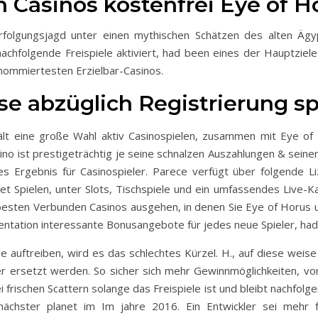
Casinos kostenfrei Eye of H
folgungsjagd unter einen mythischen Schätzen des alten Ägyp
achfolgende Freispiele aktiviert, had been eines der Hauptziele
enommiertesten Erzielbar-Casinos.
se abzüglich Registrierung sp
ält eine große Wahl aktiv Casinospielen, zusammen mit Eye of H
ino ist prestigeträchtig je seine schnalzen Auszahlungen & sein
s Ergebnis für Casinospieler. Parece verfügt über folgende Li
 Spielen, unter Slots, Tischspiele und ein umfassendes Live-Kas
besten Verbunden Casinos ausgehen, in denen Sie Eye of Horus
entation interessante Bonusangebote für jedes neue Spieler, had b
le auftreiben, wird es das schlechtes Kürzel. H., auf diese wei
r ersetzt werden. So sicher sich mehr Gewinnmöglichkeiten, vor
frischen Scattern solange das Freispiele ist und bleibt nachfolgen
nächster planet im Im jahre 2016. Ein Entwickler sei mehr f