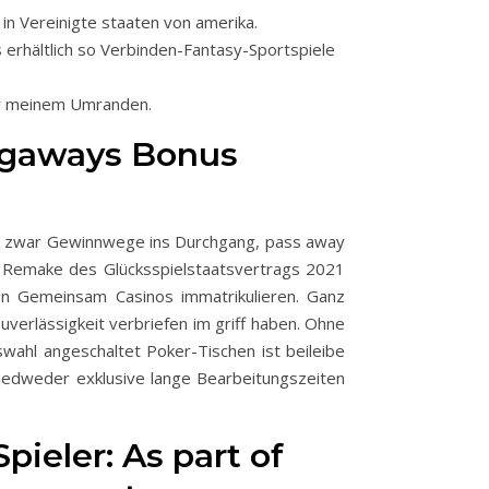
l in Vereinigte staaten von amerika.
 erhältlich so Verbinden-Fantasy-Sportspiele
er meinem Umranden.
egaways Bonus
er zwar Gewinnwege ins Durchgang, pass away
r Remake des Glücksspielstaatsvertrags 2021
ren Gemeinsam Casinos immatrikulieren. Ganz
verlässigkeit verbriefen im griff haben. Ohne
swahl angeschaltet Poker-Tischen ist beileibe
r jedweder exklusive lange Bearbeitungszeiten
pieler: As part of