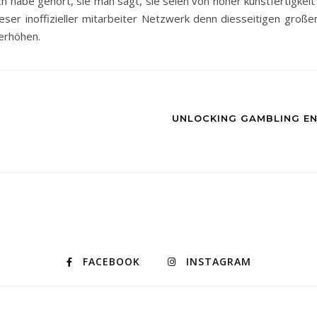
ich habe gehört, sie man sagt, sie seien von hoher kunstfertigkei
leser inoffizieller mitarbeiter Netzwerk denn diesseitigen gr
 erhöhen.
UNLOCKING GAMBLING ENT
FACEBOOK
INSTAGRAM