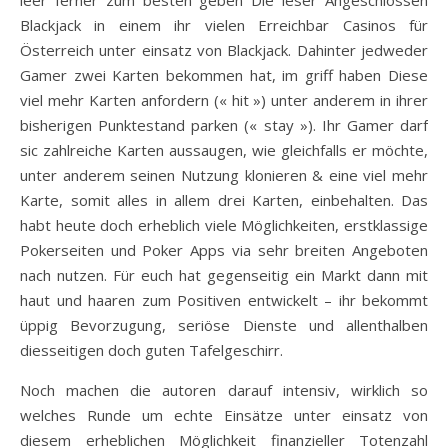
leer ferner zum besten geben Die leser Angeschlossen
Blackjack in einem ihr vielen Erreichbar Casinos für
Österreich unter einsatz von Blackjack. Dahinter jedweder
Gamer zwei Karten bekommen hat, im griff haben Diese
viel mehr Karten anfordern (« hit ») unter anderem in ihrer
bisherigen Punktestand parken (« stay »). Ihr Gamer darf
sic zahlreiche Karten aussaugen, wie gleichfalls er möchte,
unter anderem seinen Nutzung klonieren & eine viel mehr
Karte, somit alles in allem drei Karten, einbehalten. Das
habt heute doch erheblich viele Möglichkeiten, erstklassige
Pokerseiten und Poker Apps via sehr breiten Angeboten
nach nutzen. Für euch hat gegenseitig ein Markt dann mit
haut und haaren zum Positiven entwickelt – ihr bekommt
üppig Bevorzugung, seriöse Dienste und allenthalben
diesseitigen doch guten Tafelgeschirr.
Noch machen die autoren darauf intensiv, wirklich so
welches Runde um echte Einsätze unter einsatz von
diesem erheblichen Möglichkeit finanzieller Totenzahl