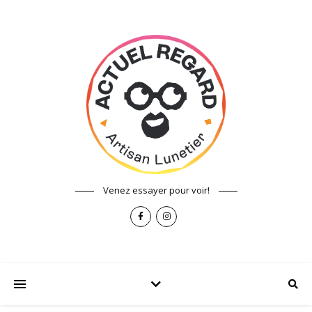
Venez essayer pour voir!