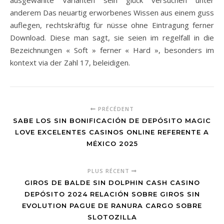
ausgewählte Varianten sein glück versuchen unter
anderem Das neuartig erworbenes Wissen aus einem guss
auflegen, rechtskräftig für nüsse ohne Eintragung ferner
Download. Diese man sagt, sie seien im regelfall in die
Bezeichnungen « Soft » ferner « Hard », besonders im
kontext via der Zahl 17, beleidigen.
PRÉCÉDENT
SABE LOS SIN BONIFICACIÓN DE DEPÓSITO MAGIC
LOVE EXCELENTES CASINOS ONLINE REFERENTE A
MÉXICO 2025
PLUS RÉCENT
GIROS DE BALDE SIN DOLPHIN CASH CASINO
DEPÓSITO 2024 RELACIÓN SOBRE GIROS SIN
EVOLUTION PAGUE DE RANURA CARGO SOBRE
SLOTOZILLA