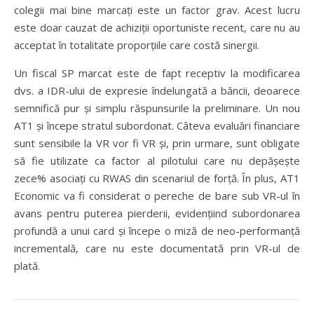
colegii mai bine marcați este un factor grav. Acest lucru
este doar cauzat de achiziții oportuniste recent, care nu au
acceptat în totalitate proporțiile care costă sinergii.
Un fiscal SP marcat este de fapt receptiv la modificarea
dvs. a IDR-ului de expresie îndelungată a băncii, deoarece
semnifică pur și simplu răspunsurile la preliminare. Un nou
AT1 și începe stratul subordonat. Câteva evaluări financiare
sunt sensibile la VR vor fi VR și, prin urmare, sunt obligate
să fie utilizate ca factor al pilotului care nu depășește
zece% asociați cu RWAS din scenariul de forță. În plus, AT1
Economic va fi considerat o pereche de bare sub VR-ul în
avans pentru puterea pierderii, evidențiind subordonarea
profundă a unui card și începe o miză de neo-performanță
incrementală, care nu este documentată prin VR-ul de
plată.