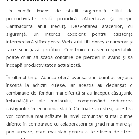
Un număr imens de studii sugerează stilul de
productivitate reală prociclică (Albertazzi și începe
Gambacorta anul trecut). Dezvoltarea afacerilor, cu
siguranță, un interes excelent pentru asistența
intermediară și începerea Web -ului Lift dorește numerar și
taxe și inițiază profituri. Construirea casei respectabile
poate chiar să scadă condițiile de pierderi în avans și să
înceapă productivitatea actualizată.
În ultimul timp, Abanca oferă avansare în bumbac organic
însoțită la achiziții culese, iar aceștia au declanșat o
combinație de fonduri mai diferită și au început câștigurile
îmbunătățite ale motorului, compensând reducerea
câștigurilor în economia slabă. Cu toate acestea, acestea
vor continua mai scăzute la nivel comunitar și mai puține
diferite în comparație cu colaboratorii cu grad mai mare și,
prin urmare, este mai slab pentru a te stresa de stres