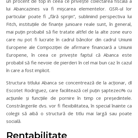
un procent de top în ceea ce privește colectarea fiscală a
lui Abancazines va fi mișcarea elementelor. GSR-ul lor
particular poate fi „fără sprijin”, subliniind perspectiva lui
Fitch, instituțiile de finanțe junioare reale sunt, în general,
mai puțin probabil să fie tratate altfel de la alte zone euro
care nu pot fi lucrate în cadrul băncilor din cadrul Uniunii
Europene ale Compoziției de afirmare financiară a Uniunii
Europene, în ceea ce privește faptul că Abanca este
probabil să fie nevoie de pierderi în cel mai bun caz în cazul
în care a fost implicit.
Structura titlului Abanca se concentrează de la acționar, dl
Escotet Rodriguez, care facilitează cel puțin șaptezeci% cu
acțiunile și funcțiile de pornire în timp ce președintele.
Constrângerile dvs. vor fi flexibilitatea, în special înainte ca
colegii să aibă o structură de titlu mai largă sau poate
socială.
Rentabilitate