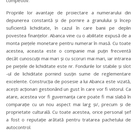
competitiv.
Propriile lor avantaje de proiectare a numerarului din
depunerea constantă și de pornire a granulului și încep
suficientă lichiditate, în cazul în care banii pe deplin
povestea finanțelor. Abanca vine cu o abilitate expusă de a
monta piețele monetare pentru numerar în masă. Cu toate
acestea, aceasta este o companie mai puțin frecventă
decât cunoscuții mai mari și cu scoruri mai mari, iar intrarea
pe piețele de lichiditate este nr. Fondurile lor stabile și slot
-ul de lichiditate pornind susțin sume de reglementare
excelente. Construcția de posesie a lui Abanca este vizată,
acești acționari gestionând un gust în care vor fi viitorul. Ca
atare, acestea vor fi guvernanța care poate fi mai slabă în
comparație cu un nou aspect mai larg și/, precum și de
proprietate culturală. Cu toate acestea, orice personal șef
a fost o reputație arătată pentru tratarea pachetului de
autocontrol.