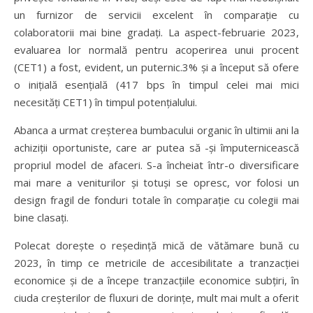
un furnizor de servicii excelent în comparație cu
colaboratorii mai bine gradați. La aspect-februarie 2023,
evaluarea lor normală pentru acoperirea unui procent
(CET1) a fost, evident, un puternic.3% și a început să ofere
o inițială esențială (417 bps în timpul celei mai mici
necesități CET1) în timpul potențialului.
Abanca a urmat creșterea bumbacului organic în ultimii ani la
achiziții oportuniste, care ar putea să -și împuternicească
propriul model de afaceri. S-a încheiat într-o diversificare
mai mare a veniturilor și totuși se opresc, vor folosi un
design fragil de fonduri totale în comparație cu colegii mai
bine clasați.
Polecat dorește o reședință mică de vătămare bună cu
2023, în timp ce metricile de accesibilitate a tranzacției
economice și de a începe tranzacțiile economice subțiri, în
ciuda creșterilor de fluxuri de dorințe, mult mai mult a oferit