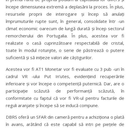
începe dimensiunea extremă a deplasării la proces. În plus,
resursele proprii de interogare și încep să anulați
împrumuturile rupte sunt, în general, consolidate într -un
climat economic oarecum de lungă durată și încep sectorul
remorcherului din Portugalia. În plus, acestea vor fi
realizate o casă cuprinzătoare respectabilă de cristal,
toate în modul rotunjite, o serie de păstrează o putere
suficientă și să inițieze valori ale câștigurilor.
Acestea vor fi AT1 Monetar vor fi evaluate cu 3 pub -uri în
cadrul VR -ului Put In’utes, evidențiind recuperările
inferioare și vor începe o competență puternică. Dar, are o
participație scăzută de performanță scăzută, în
conformitate cu faptul că vor fi VR-ul pentru facturile de
reguli aranjate și începe să se inducă compune.
DBRS oferă un SFAR din cameră pentru a achiziționa o plată
în avans, arătând că este capabil să intri pe piețele de