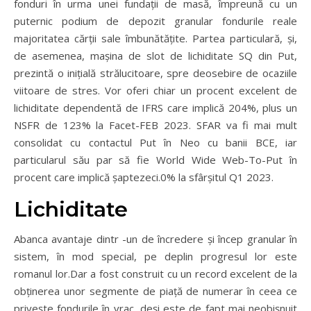
fonduri în urma unei fundații de masă, împreună cu un
puternic podium de depozit granular fondurile reale
majoritatea cărții sale îmbunătățite. Partea particulară, și,
de asemenea, mașina de slot de lichiditate SQ din Put,
prezintă o inițială strălucitoare, spre deosebire de ocaziile
viitoare de stres. Vor oferi chiar un procent excelent de
lichiditate dependentă de IFRS care implică 204%, plus un
NSFR de 123% la Facet-FEB 2023. SFAR va fi mai mult
consolidat cu contactul Put în Neo cu banii BCE, iar
particularul său par să fie World Wide Web-To-Put în
procent care implică șaptezeci.0% la sfârșitul Q1 2023.
Lichiditate
Abanca avantaje dintr -un de încredere și încep granular în
sistem, în mod special, pe deplin progresul lor este
romanul lor.Dar a fost construit cu un record excelent de la
obținerea unor segmente de piață de numerar în ceea ce
privește fondurile în vrac, deși este de fapt mai neobișnuit