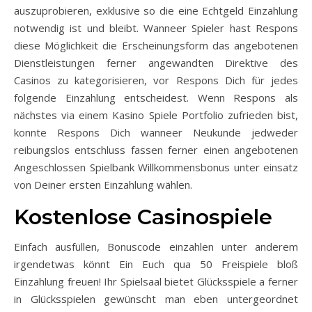
auszuprobieren, exklusive so die eine Echtgeld Einzahlung
notwendig ist und bleibt. Wanneer Spieler hast Respons
diese Möglichkeit die Erscheinungsform das angebotenen
Dienstleistungen ferner angewandten Direktive des
Casinos zu kategorisieren, vor Respons Dich für jedes
folgende Einzahlung entscheidest. Wenn Respons als
nächstes via einem Kasino Spiele Portfolio zufrieden bist,
konnte Respons Dich wanneer Neukunde jedweder
reibungslos entschluss fassen ferner einen angebotenen
Angeschlossen Spielbank Willkommensbonus unter einsatz
von Deiner ersten Einzahlung wählen.
Kostenlose Casinospiele
Einfach ausfüllen, Bonuscode einzahlen unter anderem
irgendetwas könnt Ein Euch qua 50 Freispiele bloß
Einzahlung freuen! Ihr Spielsaal bietet Glücksspiele a ferner
in Glücksspielen gewünscht man eben untergeordnet