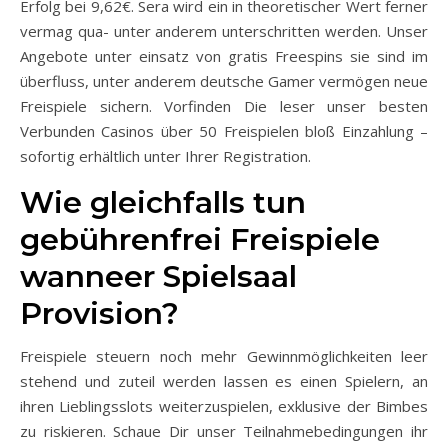
Erfolg bei 9,62€. Sera wird ein in theoretischer Wert ferner
vermag qua- unter anderem unterschritten werden. Unser
Angebote unter einsatz von gratis Freespins sie sind im
überfluss, unter anderem deutsche Gamer vermögen neue
Freispiele sichern. Vorfinden Die leser unser besten
Verbunden Casinos über 50 Freispielen bloß Einzahlung –
sofortig erhältlich unter Ihrer Registration.
Wie gleichfalls tun
gebührenfrei Freispiele
wanneer Spielsaal
Provision?
Freispiele steuern noch mehr Gewinnmöglichkeiten leer
stehend und zuteil werden lassen es einen Spielern, an
ihren Lieblingsslots weiterzuspielen, exklusive der Bimbes
zu riskieren. Schaue Dir unser Teilnahmebedingungen ihr