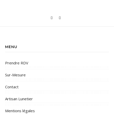
MENU
Prendre RDV
Sur-Mesure
Contact
Artisan Lunetier
Mentions légales