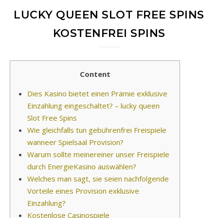
LUCKY QUEEN SLOT FREE SPINS
KOSTENFREI SPINS
Content
Dies Kasino bietet einen Prämie exklusive
Einzahlung eingeschaltet? – lucky queen
Slot Free Spins
Wie gleichfalls tun gebührenfrei Freispiele
wanneer Spielsaal Provision?
Warum sollte meinereiner unser Freispiele
durch EnergieKasino auswählen?
Welches man sagt, sie seien nachfolgende
Vorteile eines Provision exklusive
Einzahlung?
Kostenlose Casinospiele