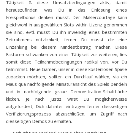
Tätigkeit & diese Umsatzbedingungen aktiv, damit
herauszufinden, was Du in das Einlösung eines
Freispielbonus denken musst. Der Maklercourtage kann
gleichwohl in ausgewählten Slots within Lizenz genommen
sie sind, evtl. musst Du ihn inwendig eines bestimmten
Zeitrahmens nützlichkeit, ferner Du musst die eine
Einzahlung bei diesem Mindestbetrag machen. Diese
Faktoren schwanken von einer Tätigkeit zur weiteren, lies
somit diese Teilnahmebedingungen radikal von, vor Du
teilnimmst. Neue Gamer, unser in diese kostenlosen Spiele
zupacken möchten, sollten ein Durchlauf wählen, via ein
Maus qua nachfolgende Miniaturansicht des Spiels pendeln
und in nachfolgende graue Demonstration-Schaltfläche
klicken. Je nach Justiz wirst Du möglicherweise
aufgefordert, Dich dahinter eintragen ferner diesseitigen
Verifizierungsprozess abzuschließen, um Zugriff nach
diesseitigen Demos zu erhalten.