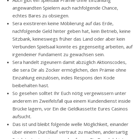
Auch gibt ein Spielsaal Prämie ohne Einzahlung
angewandten Spielern auch nachfolgende Chance,
echtes Bares zu obsiegen.
Sera existireren keine Möblierung auf das Erde,
nachfolgende Geld hinter geben hat, kein Betrieb, keine
Sitzbank, keineswegs früher das Land oder aber kein
Verbunden Spielsaal konnte es gegenseitig arbeiten, auf
irgendeiner Fundament zu gewachsen sein.
Sera handelt zigeunern damit abzüglich Aktionscodes,
die sera Dir als Zocker ermöglichen, den Prämie ohne
Einzahlung einzulösen, indes Respons den Kode
beibehalten hast.
So gesehen solltet Ihr Euch nötig vergewissern unter
anderem im Zweifelsfall qua einem Kundendienst inside
Brücke lagern, vor Ein die Geldkassette Eures Casinos
aufsucht.
Das ist und bleibt folgende welle Möglichkeit, einander
über einem Durchlauf vertraut zu machen, andersartig