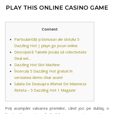
PLAY THIS ONLINE CASINO GAME
Content
Particularități și bonusuri ale slotului 5
Dazzling Hot | playn go jocuri online
Descoperă Tainele Jocului să colectivitate
Deal wit…
Dazzling Hot Slot Machine
Încercați 5 Dazzling Hot gratuit în
versiunea demo chiar acum!
Salata De Deasupra Afumat De Maioneza
Reteta – 5 Dazzling Hot 1 Magazie
Poți acumpăni valoarea premiilor, când joci pe dublaj, o