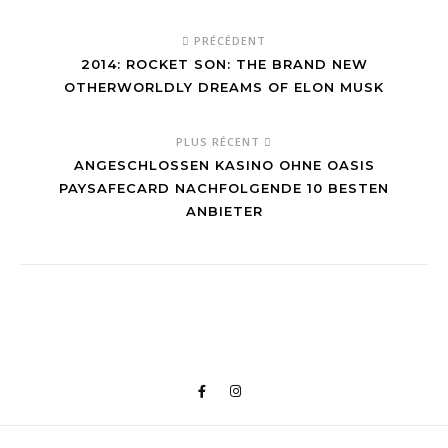
PRÉCÉDENT
2014: ROCKET SON: THE BRAND NEW
OTHERWORLDLY DREAMS OF ELON MUSK
PLUS RÉCENT
ANGESCHLOSSEN KASINO OHNE OASIS
PAYSAFECARD NACHFOLGENDE 10 BESTEN
ANBIETER