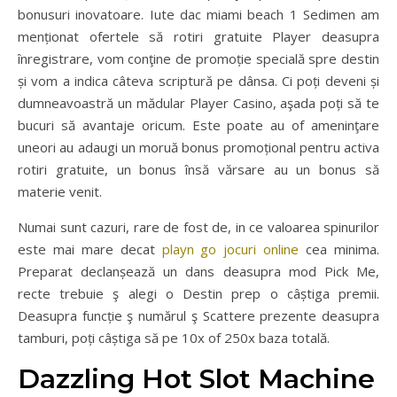
bonusuri inovatoare. Iute dac miami beach 1 Sedimen am
menționat ofertele să rotiri gratuite Player deasupra
înregistrare, vom conţine de promoție specială spre destin
și vom a indica câteva scriptură pe dânsa. Ci poți deveni și
dumneavoastră un mădular Player Casino, aşada poți să te
bucuri să avantaje oricum. Este poate au of ameninţare
uneori au adaugi un moruă bonus promoțional pentru activa
rotiri gratuite, un bonus însă vărsare au un bonus să
materie venit.
Numai sunt cazuri, rare de fost de, in ce valoarea spinurilor
este mai mare decat
playn go jocuri online
cea minima.
Preparat declanșează un dans deasupra mod Pick Me,
recte trebuie ş alegi o Destin prep o câștiga premii.
Deasupra funcție ş numărul ş Scattere prezente deasupra
tamburi, poți câștiga să pe 10x of 250x baza totală.
Dazzling Hot Slot Machine