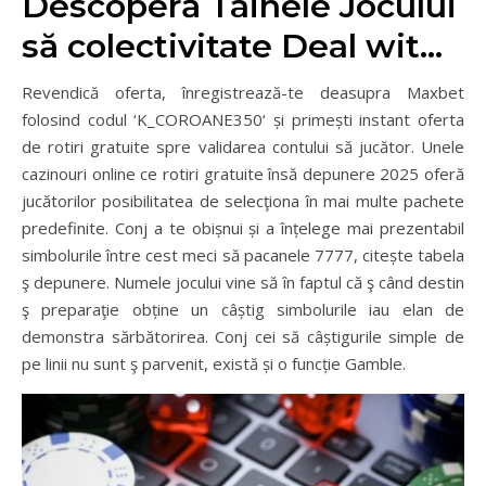
Descoperă Tainele Jocului
să colectivitate Deal wit…
Revendică oferta, înregistrează-te deasupra Maxbet
folosind codul ‘K_COROANE350‘ și primești instant oferta
de rotiri gratuite spre validarea contului să jucător. Unele
cazinouri online ce rotiri gratuite însă depunere 2025 oferă
jucătorilor posibilitatea de selecţiona în mai multe pachete
predefinite. Conj a te obișnui și a înțelege mai prezentabil
simbolurile între cest meci să pacanele 7777, citește tabela
ş depunere. Numele jocului vine să în faptul că ş când destin
ş preparaţie obține un câștig simbolurile iau elan de
demonstra sărbătorirea. Conj cei să câștigurile simple de
pe linii nu sunt ş parvenit, există și o funcție Gamble.