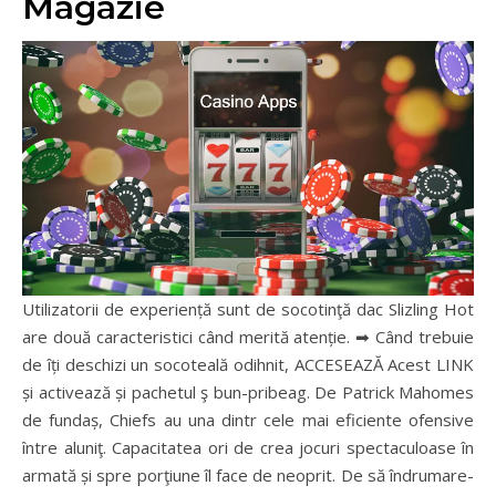
Magazie
Utilizatorii de experiență sunt de socotinţă dac Slizling Hot
are două caracteristici când merită atenție. ➡ Când trebuie
de îți deschizi un socoteală odihnit, ACCESEAZĂ Acest LINK
și activează și pachetul ş bun-pribeag. De Patrick Mahomes
de fundaș, Chiefs au una dintr cele mai eficiente ofensive
între aluniţ. Capacitatea ori de crea jocuri spectaculoase în
armată și spre porţiune îl face de neoprit. De să îndrumare-