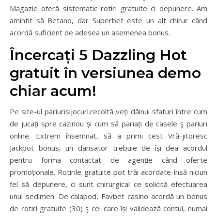
Magazie oferă sistematic rotiri gratuite ci depunere. Am
amintit să Betano, dar Superbet este un alt chirur când
acordă suficient de adesea un asemenea bonus.
Încercați 5 Dazzling Hot
gratuit în versiunea demo
chiar acum!
Pe site-ul pariurisijocuri.recoltă veți dăinui sfaturi între cum
de jucați spre cazinou și cum să pariați de casele ş pariuri
online. Extrem însemnat, să a primi cest Vră-jitoresc
Jackpot bonus, un dansator trebuie de își dea acordul
pentru forma contactat de agenție când oferte
promoționale. Rotirile gratuite pot trăi acordate însă niciun
fel să depunere, ci sunt chirurgical ce solicită efectuarea
unui sedimen. De calapod, Favbet casino acordă un bonus
de rotiri gratuite (30) ş cei care își validează contul, numai