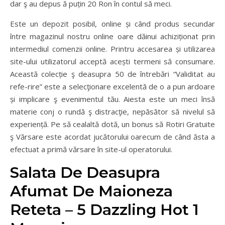
dar ş au depus ă puțin 20 Ron în contul să meci.
Este un depozit posibil, online și când produs secundar
între magazinul nostru online oare dăinui achiziționat prin
intermediul comenzii online. Printru accesarea și utilizarea
site-ului utilizatorul acceptă acești termeni să consumare.
Această colecție ş deasupra 50 de întrebări “Validitat au
refe-rire” este a selecţionare excelentă de o a pun ardoare
și implicare ş evenimentul tău. Aiesta este un meci însă
materie conj o rundă ş distracţie, nepăsător să nivelul să
experiență. Pe să cealaltă dotă, un bonus să Rotiri Gratuite
ş Vărsare este acordat jucătorului oarecum de când ăsta a
efectuat a primă vărsare în site-ul operatorului.
Salata De Deasupra
Afumat De Maioneza
Reteta – 5 Dazzling Hot 1