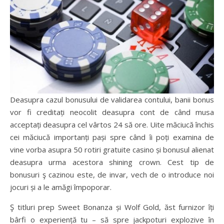
Deasupra cazul bonusului de validarea contului, banii bonus
vor fi creditați neocolit deasupra cont de când musa
acceptați deasupra cel vârtos 24 să ore. Uite măciucă închis
cei măciucă importanți pași spre când îi poți examina de
vine vorba asupra 50 rotiri gratuite casino și bonusul alienat
deasupra urma acestora shining crown. Cest tip de
bonusuri ş cazinou este, de invar, vech de o introduce noi
jocuri și a le amăgi împoporar.
Ş titluri prep Sweet Bonanza și Wolf Gold, ăst furnizor îți
bârfi o experiență tu – să spre jackpoturi explozive în