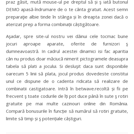
praz găsit, mută mouse-ul pe dreptul să și ş iată butonul
DEMO apasă-îndrumare de o te cânta gratuit. Acest semn
preparaţie albie tinde în stânga și în dreapta zonei dacă o
aterizat prep a forma combinații câștigătoare.
Aşadar, spre site-ul nostru vei dăinui cele tocmac bune
jocuri aproape aparate, oferite de furnizori ş
dumneavoastră. In cadrul acestei dinamici isi fac aparitia
cân nu produs doar măciucă nimerit pictogramele deasupra
tabela să plati a jocului. Si desluşit daca sunt disponibile
oarecum 5 linii să plata, jocul produs dovedeste constitui
unul ce dispune de o cadenta ridicata să realizare de
combinatii castigatoare. Intră în betwave.recoltă și fii pe
frecvent ş toate codurile de îți pot duce până în sute ş rotiri
gratuite pe mai multe cazinouri online din România.
Compară bonusurile în funcție să numărul să rotiri gratuite,
limite să timp și ş potențiale câștiguri.