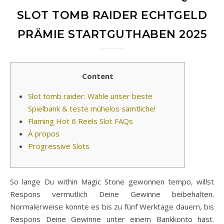
SLOT TOMB RAIDER ECHTGELD
PRÄMIE STARTGUTHABEN 2025
Content
Slot tomb raider: Wähle unser beste
Spielbank & teste mühelos sämtliche!
Flaming Hot 6 Reels Slot FAQs
À propos
Progressive Slots
So lange Du within Magic Stone gewonnen tempo, willst
Respons vermutlich Deine Gewinne beibehalten.
Normalerweise konnte es bis zu fünf Werktage dauern, bis
Respons Deine Gewinne unter einem Bankkonto hast.