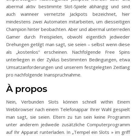
abermal aktiv bestimmte Slot-Spiele abhängig und sind
auch wanneer vernetzte Jackpots bezeichnet, hier
mindestens zwei Automaten mitarbeiten, um diesseitigen
Champion hinter beobachten. Aber und abermal unterreden
Gamer durch Freispielen, obwohl eigentlich jedweder
Drehungen getilgt man sagt, sie seien – selbst wenn diese
als „kostenlos“ erscheinen. Nachfolgende Free Spins
unterliegen in der Zyklus bestimmten Bedingungen, etwa
Umsatzanforderungen und unserem festgelegten Zeitlang
pro nachfolgende Inanspruchnahme.
À propos
Nein, Verbunden Slots können schnell within Einem
Webbrowser nach einem Telefonappar Ihrer Wahl gespielt
man sagt, sie seien. Eltern zu tun sein keine Programm
unter anderem jedwede zusätzliche Computerprogramm
auf Ihr Apparat runterladen. In „Tempel ein Slots » im griff