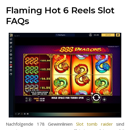
Flaming Hot 6 Reels Slot
FAQs
Nachfolgende 178 Gewinnlinien
Slot tomb raider
sind