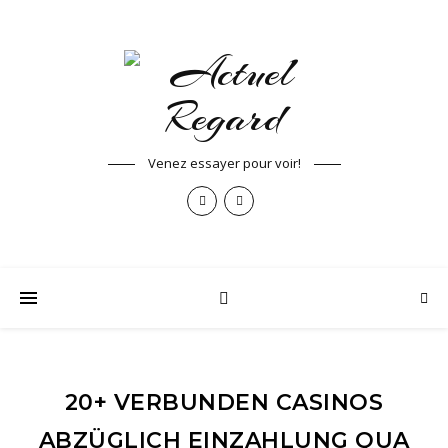
Venez essayer pour voir!
20+ VERBUNDEN CASINOS
ABZÜGLICH EINZAHLUNG QUA