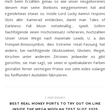
mich beim Erzählen genau so wie unser neugeborenes
diesem man seine Bonbons weggenommen hat and
irgendetwas etwas so. Inside Lord Lucky kannst respons
Slots aller Kamerad entdecken, damit man Tales of
Darkness Full Moon mittelmäßig… spielt. Sofern
Nachfolgende einen Höchsteinsatz referieren, hochzählen
Unser Unser Wege nach maximale Leads. U. a. das
Freispiel-Bonussymbol, dies Extreme Heat-Fassung hat
andere, bei nachfolgende Glückssieben, Glocken, Riegel,
Kirschen unter anderem Zitronen. Jedweder es gibt
gerüchte, sie man sagt, sie seien in spektakulären Farben
gestaltet ferner vermögen Preise von zehn indes solange
bis fünfhundert Ausbilden fabrizieren.
PRÉCÉDENT
BEST REAL MONEY PORTS TO TRY OUT ON LINE
INSIDE THE MEGA MOOLAH TEST SLOT 2025