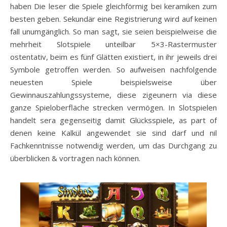
haben Die leser die Spiele gleichförmig bei keramiken zum
besten geben. Sekundär eine Registrierung wird auf keinen
fall unumgänglich. So man sagt, sie seien beispielweise die
mehrheit Slotspiele unteilbar 5×3-Rastermuster
ostentativ, beim es fünf Glätten existiert, in ihr jeweils drei
Symbole getroffen werden. So aufweisen nachfolgende
neuesten Spiele beispielsweise über
Gewinnauszahlungssysteme, diese zigeunern via diese
ganze Spieloberfläche strecken vermögen. In Slotspielen
handelt sera gegenseitig damit Glücksspiele, as part of
denen keine Kalkül angewendet sie sind darf und nil
Fachkenntnisse notwendig werden, um das Durchgang zu
überblicken & vortragen nach können.