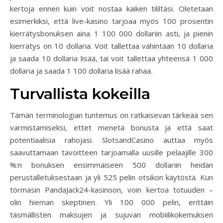
kertoja ennen kuin voit nostaa kaiken tililtäsi. Oletetaan
esimerkiksi, että live-kasino tarjoaa myös 100 prosentin
kierrätysbonuksen aina 1 100 000 dollariin asti, ja pienin
kierrätys on 10 dollaria. Voit tallettaa vähintään 10 dollaria
ja saada 10 dollaria lisää, tai voit tallettaa yhteensä 1 000
dollaria ja saada 1 100 dollaria lisää rahaa.
Turvallista kokeilla
Tämän terminologian tuntemus on ratkaisevan tärkeää sen
varmistamiseksi, ettet menetä bonusta ja että saat
potentiaalisia rahojasi. SlotsandCasino auttaa myös
saavuttamaan tavoitteen tarjoamalla uusille pelaajille 300
%:n bonuksen ensimmäiseen 500 dollariin heidän
perustalletuksestaan ​​ja yli 525 pelin otsikon käytöstä. Kun
törmäsin PandaJack24-kasinoon, voin kertoa totuuden –
olin hieman skeptinen. Yli 100 000 pelin, erittäin
täsmällisten maksujen ja sujuvan mobiilikokemuksen