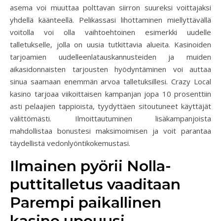
asema voi muuttaa polttavan siirron suureksi voittajaksi
yhdellä käänteellä. Pelikassasi lihottaminen miellyttävällä
voitolla voi olla vaihtoehtoinen esimerkki uudelle
talletukselle, jolla on uusia tutkittavia alueita. Kasinoiden
tarjoamien uudelleenlatauskannusteiden ja muiden
aikasidonnaisten tarjousten hyödyntäminen voi auttaa
sinua saamaan enemmän arvoa talletuksillesi. Crazy Local
kasino tarjoaa viikoittaisen kampanjan jopa 10 prosenttiin
asti pelaajien tappioista, tyydyttäen sitoutuneet käyttäjät
välittömästi. Ilmoittautuminen lisäkampanjoista
mahdollistaa bonustesi maksimoimisen ja voit parantaa
täydellistä vedonlyöntikokemustasi.
Ilmainen pyörii Nolla-
puttitalletus vaaditaan
Parempi paikallinen
kasino upouusi