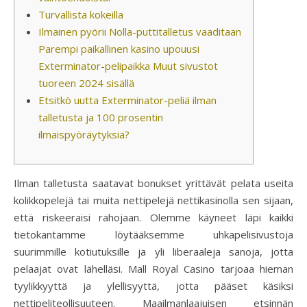
Turvallista kokeilla
Ilmainen pyörii Nolla-puttitalletus vaaditaan
Parempi paikallinen kasino upouusi
Exterminator-pelipaikka Muut sivustot
tuoreen 2024 sisällä
Etsitkö uutta Exterminator-peliä ilman
talletusta ja 100 prosentin
ilmaispyöräytyksiä?
Ilman talletusta saatavat bonukset yrittävät pelata useita
kolikkopelejä tai muita nettipelejä nettikasinolla sen sijaan,
että riskeeraisi rahojaan. Olemme käyneet läpi kaikki
tietokantamme löytääksemme uhkapelisivustoja
suurimmille kotiutuksille ja yli liberaaleja sanoja, jotta
pelaajat ovat lähelläsi. Mall Royal Casino tarjoaa hieman
tyylikkyyttä ja ylellisyyttä, jotta pääset käsiksi
nettipeliteollisuuteen.
Maailmanlaajuisen etsinnän