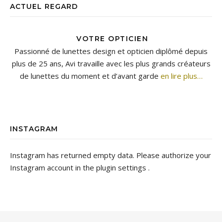
ACTUEL REGARD
VOTRE OPTICIEN
Passionné de lunettes design et opticien diplômé depuis
plus de 25 ans, Avi travaille avec les plus grands créateurs
de lunettes du moment et d’avant garde
en lire plus…
INSTAGRAM
Instagram has returned empty data. Please authorize your
Instagram account in the
plugin settings
.