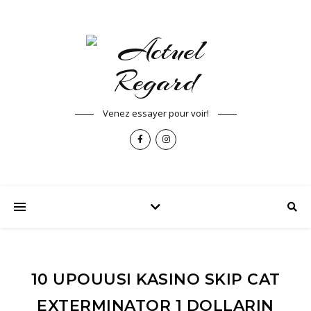
Venez essayer pour voir!
10 UPOUUSI KASINO SKIP CAT
EXTERMINATOR 1 DOLLARIN