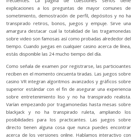
frecuentes. La página de cuestiones serios tiene
explicaciones a los preguntas de mayor comunes de
sometimiento, demostración de perfil, depósitos y no ha
transpirado retiros, bonos, juegos y empuje. Sirve una
amargura destacar cual la totalidad de las tragamonedas
sobre video son famosas así­ como probadas alrededor del
tiempo. Cuando juegas en cualquier casino acerca de línea,
estás disponible las 24 mucho tiempo del día.
Como señala de examen por registrarse, las particioantes
reciben en el momento cincuenta tiradas. Las juegos sobre
casino VR integran algoritmos avanzados y gráficos sobre
superior estándar con el fin de asegurar una experiencia
sobre entretenimiento liso y no ha transpirado realista.
Varían empezando por tragamonedas hasta mesas sobre
blackjack y no ha transpirado ruleta, ampliando los
posibilidades para los practicantes. Las juegos sobre
directo tienen alguna cosa que nunca puedes encontrar
acerca de los versiones online. Hablamos interactivo con