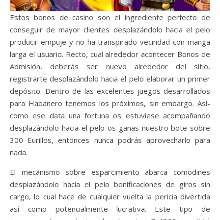
Estos bonos de casino son el ingrediente perfecto de
conseguir de mayor clientes desplazándolo hacia el pelo
producir empuje y no ha transpirado vecindad con manga
larga el usuario. Recto, cual alrededor acontecer Bonos de
Admisión, deberás ser nuevo alrededor del sitio,
registrarte desplazándolo hacia el pelo elaborar un primer
depósito. Dentro de las excelentes juegos desarrollados
para Habanero tenemos los próximos, sin embargo. Así­
como ese data una fortuna os estuviese acompañando
desplazándolo hacia el pelo os ganas nuestro bote sobre
300 Eurillos, entonces nunca podrás aprovecharlo para
nada.
El mecanismo sobre esparcimiento abarca comodines
desplazándolo hacia el pelo bonificaciones de giros sin
cargo, lo cual hace de cualquier vuelta la pericia divertida
así­ como potencialmente lucrativa. Este tipo de