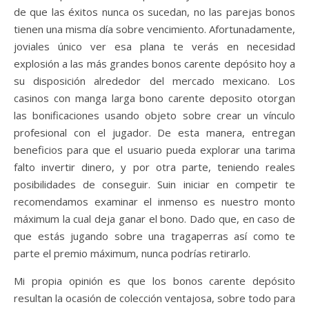
de que las éxitos nunca os sucedan, no las parejas bonos
tienen una misma día sobre vencimiento. Afortunadamente,
joviales único ver esa plana te verás en necesidad
explosión a las más grandes bonos carente depósito hoy a
su disposición alrededor del mercado mexicano. Los
casinos con manga larga bono carente deposito otorgan
las bonificaciones usando objeto sobre crear un vínculo
profesional con el jugador. De esta manera, entregan
beneficios para que el usuario pueda explorar una tarima
falto invertir dinero, y por otra parte, teniendo reales
posibilidades de conseguir. Suin iniciar en competir te
recomendamos examinar el inmenso es nuestro monto
máximum la cual deja ganar el bono. Dado que, en caso de
que estás jugando sobre una tragaperras así­ como te
parte el premio máximum, nunca podrías retirarlo.
Mi propia opinión es que los bonos carente depósito
resultan la ocasión de colección ventajosa, sobre todo para