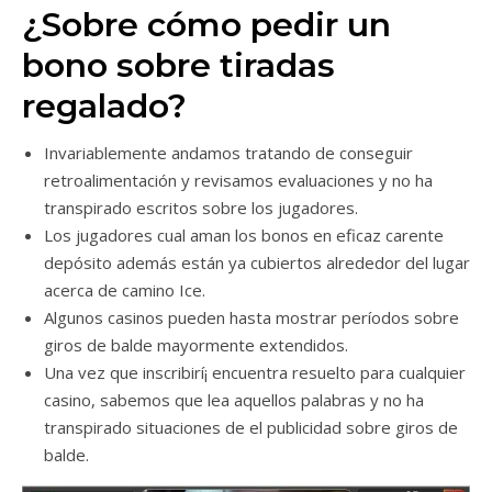
¿Sobre cómo pedir un
bono sobre tiradas
regalado?
Invariablemente andamos tratando de conseguir
retroalimentación y revisamos evaluaciones y no ha
transpirado escritos sobre los jugadores.
Los jugadores cual aman los bonos en eficaz carente
depósito además están ya cubiertos alrededor del lugar
acerca de camino Ice.
Algunos casinos pueden hasta mostrar períodos sobre
giros de balde mayormente extendidos.
Una vez que inscribirí¡ encuentra resuelto para cualquier
casino, sabemos que lea aquellos palabras y no ha
transpirado situaciones de el publicidad sobre giros de
balde.