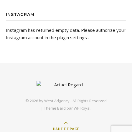
INSTAGRAM
Instagram has returned empty data. Please authorize your
Instagram account in the
plugin settings
.
© 2026 by
West Adgency
- All Rights Reserved
|
Thème Bard par
WP Royal
.
HAUT DE PAGE