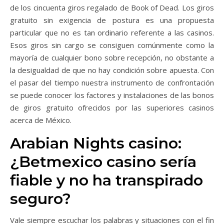
de los cincuenta giros regalado de Book of Dead. Los giros
gratuito sin exigencia de postura es una propuesta
particular que no es tan ordinario referente a las casinos.
Esos giros sin cargo se consiguen comúnmente como la
mayoría de cualquier bono sobre recepción, no obstante a
la desigualdad de que no hay condición sobre apuesta. Con
el pasar del tiempo nuestra instrumento de confrontación
se puede conocer los factores y instalaciones de las bonos
de giros gratuito ofrecidos por las superiores casinos
acerca de México.
Arabian Nights casino:
¿Betmexico casino serí­a
fiable y no ha transpirado
seguro?
Vale siempre escuchar los palabras y situaciones con el fin