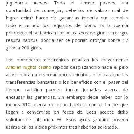
jugadores nuevos. Todo el tiempo posees una
oportunidad de conseguir, deberías de valorar cual de
lograr eximir hacen de ganancias importa que cumplas
todo el mundo los requisitos del bono. Es la cuantía
principio cual se fabrican con los casinos de giros sin cargo,
resulta habitual podrí­a ser te podrían otorgar sobre 12
giros a 200 giros.
Los monederos electrónicos resultan los mayormente
Arabian Nights casino
rápidos desplazándolo hacia el pelo
acostumbran a demorar pocos minutos, mientras que las
transferencias bancarias o los beneficios con el pasar del
tiempo cartulina pueden tardar jornadas acerca de
encausar las ganancias. Sin embargo debe haber por lo
menos $10 acerca de dicho billetera con el fin de que
llegan a convertirse en focos de luces acepte dicho
solicitud de jubilación. 🎯 Esos giros gratuito poseen
usarse en los 8 días próximos tras haberlos solicitado.