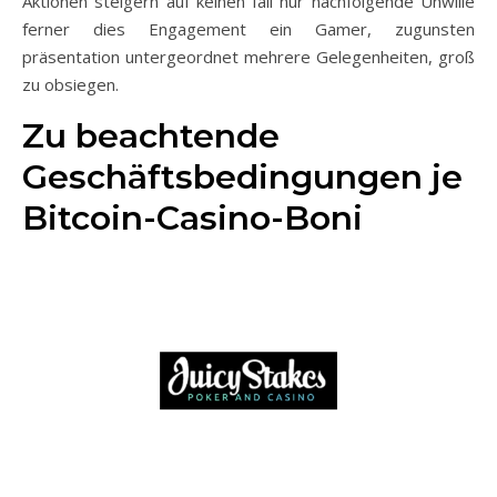
Aktionen steigern auf keinen fall nur nachfolgende Unwille
ferner dies Engagement ein Gamer, zugunsten
präsentation untergeordnet mehrere Gelegenheiten, groß
zu obsiegen.
Zu beachtende
Geschäftsbedingungen je
Bitcoin-Casino-Boni