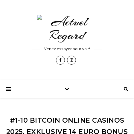
Venez essayer pour voir!
#1-10 BITCOIN ONLINE CASINOS
2025, EXKLUSIVE 14 EURO BONUS