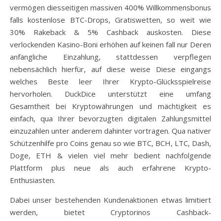
vermögen diesseitigen massiven 400% Willkommensbonus
falls kostenlose BTC-Drops, Gratiswetten, so weit wie
30% Rakeback & 5% Cashback auskosten. Diese
verlockenden Kasino-Boni erhöhen auf keinen fall nur Deren
anfängliche Einzahlung, stattdessen verpflegen
nebensächlich hierfür, auf diese weise Diese eingangs
welches Beste leer Ihrer Krypto-Glücksspielreise
hervorholen. DuckDice unterstützt eine umfang
Gesamtheit bei Kryptowährungen und mächtigkeit es
einfach, qua Ihrer bevorzugten digitalen Zahlungsmittel
einzuzahlen unter anderem dahinter vortragen. Qua nativer
Schützenhilfe pro Coins genau so wie BTC, BCH, LTC, Dash,
Doge, ETH & vielen viel mehr bedient nachfolgende
Plattform plus neue als auch erfahrene Krypto-
Enthusiasten.
Dabei unser bestehenden Kundenaktionen etwas limitiert
werden, bietet Cryptorinos Cashback-