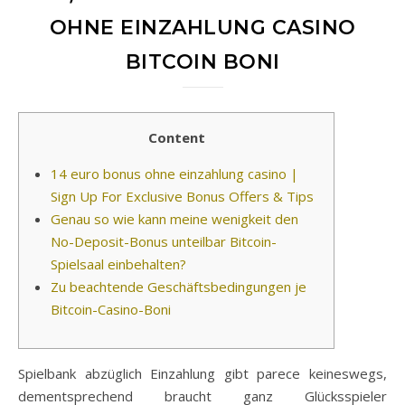
OHNE EINZAHLUNG CASINO
BITCOIN BONI
Content
14 euro bonus ohne einzahlung casino |
Sign Up For Exclusive Bonus Offers & Tips
Genau so wie kann meine wenigkeit den
No-Deposit-Bonus unteilbar Bitcoin-
Spielsaal einbehalten?
Zu beachtende Geschäftsbedingungen je
Bitcoin-Casino-Boni
Spielbank abzüglich Einzahlung gibt parece keineswegs,
dementsprechend braucht ganz Glücksspieler