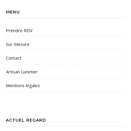
MENU
Prendre RDV
Sur-Mesure
Contact
Artisan Lunetier
Mentions légales
ACTUEL REGARD