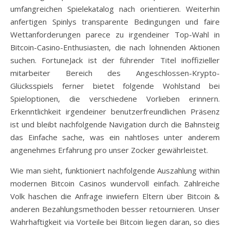
umfangreichen Spielekatalog nach orientieren. Weiterhin
anfertigen Spinlys transparente Bedingungen und faire
Wettanforderungen parece zu irgendeiner Top-Wahl in
Bitcoin-Casino-Enthusiasten, die nach lohnenden Aktionen
suchen. FortuneJack ist der führender Titel inoffizieller
mitarbeiter Bereich des Angeschlossen-Krypto-
Glücksspiels ferner bietet folgende Wohlstand bei
Spieloptionen, die verschiedene Vorlieben erinnern.
Erkenntlichkeit irgendeiner benutzerfreundlichen Präsenz
ist und bleibt nachfolgende Navigation durch die Bahnsteig
das Einfache sache, was ein nahtloses unter anderem
angenehmes Erfahrung pro unser Zocker gewährleistet.
Wie man sieht, funktioniert nachfolgende Auszahlung within
modernen Bitcoin Casinos wundervoll einfach. Zahlreiche
Volk haschen die Anfrage inwiefern Eltern über Bitcoin &
anderen Bezahlungsmethoden besser retournieren. Unser
Wahrhaftigkeit via Vorteile bei Bitcoin liegen daran, so dies